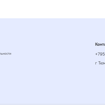
Конт
льности
+795
г Тю