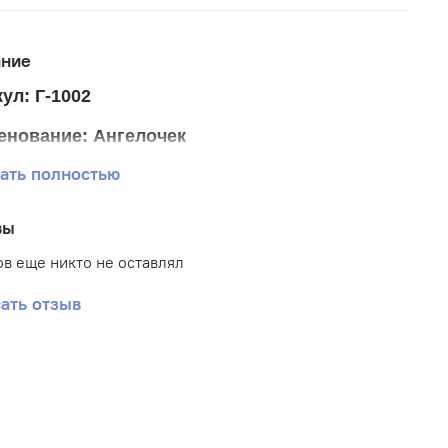
ание
ул: Г-1002
енование: Ангелочек
ать полностью
р ткани 30*40 см
р схемы 26,5*19 см.
вы
тика: Ангелы
в еще никто не оставлял
: Габардин
ать отзыв
вка: Частичная