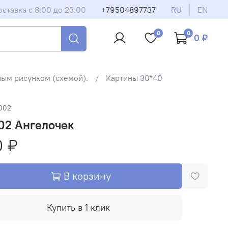
оставка с 8:00 до 23:00
+79504897737
RU
EN
0
0
0 ₽
ным рисунком (схемой).
Картины 30*40
002
02 Ангелочек
0 ₽
В корзину
Купить в 1 клик