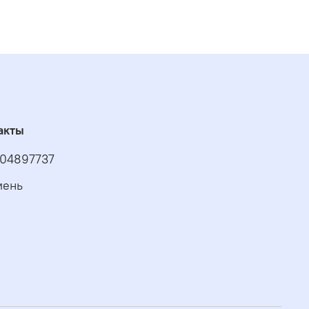
акты
04897737
мень