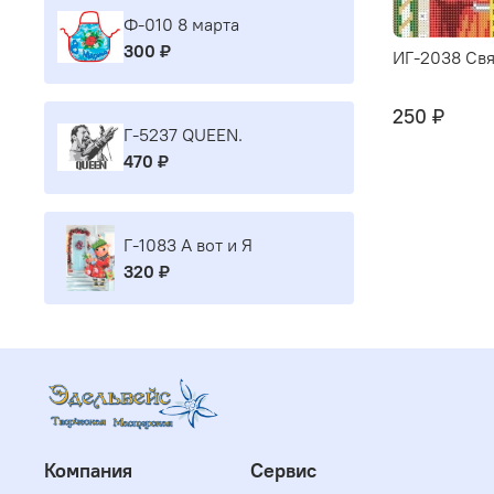
Ф-010 8 марта
300 ₽
ИГ-2038 Свя
250 ₽
Г-5237 QUEEN.
470 ₽
Г-1083 А вот и Я
320 ₽
Компания
Сервис