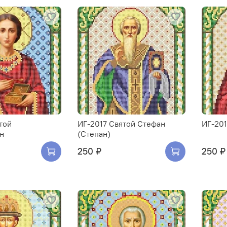
той
ИГ-2017 Святой Стефан
ИГ-201
н
(Степан)
250 ₽
250 ₽