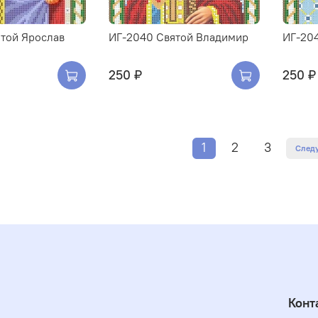
той Ярослав
ИГ-2040 Святой Владимир
ИГ-20
250 ₽
250 ₽
1
2
3
След
Конт