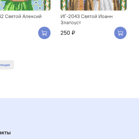
42 Святой Алексий
ИГ-2043 Святой Иоанн
Златоуст
250 ₽
ующая
акты