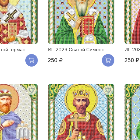
той Герман
ИГ-2029 Святой Симеон
ИГ-203
250 ₽
250 ₽