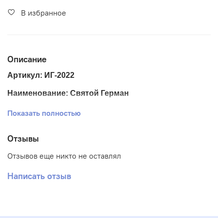
В избранное
Описание
Артикул: ИГ-2022
Наименование: Святой Герман
Размер ткани 25*33 см.
Показать полностью
Размер схемы 18*24 см. (+- 0,5 см)
Отзывы
Тематика: Иконы
Отзывов еще никто не оставлял
Ткань: Габардин
Написать отзыв
Вышивка: Полная