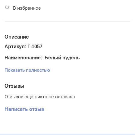
В избранное
Описание
Артикул: Г-1057
Наименование: Белый пудель
Размер ткани 30*40 см
Показать полностью
Размер схемы 28*22 см.
Отзывы
Тематика: Животные, собачки
Отзывов еще никто не оставлял
Ткань: Габардин
Написать отзыв
Вышивка: Полная