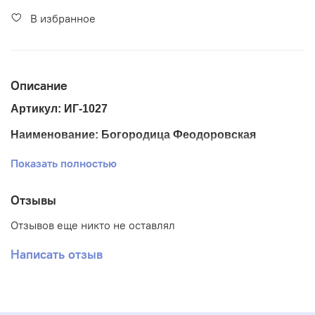
В избранное
Описание
Артикул: ИГ-1027
Наименование: Богородица Феодоровская
Размер ткани 20*24 см
Показать полностью
Размер схемы 13*17 см
Отзывы
Тематика: Иконы
Отзывов еще никто не оставлял
Ткань: Габардин
Написать отзыв
Вышивка: Полная