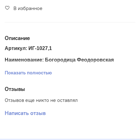
В избранное
Описание
Артикул: ИГ-1027,1
Наименование: Богородица Феодоровская
Размер ткани 20*24 см
Показать полностью
Размер схемы 13*17 см
Отзывы
Тематика: Иконы
Отзывов еще никто не оставлял
Ткань: Габардин
Написать отзыв
Вышивка: Частичная