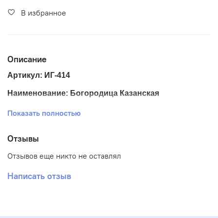
В избранное
Описание
Артикул: ИГ-414
Наименование: Богородица Казанская
Размер ткани 25*33 см.
Показать полностью
Размер схемы 18*24 см. ( + - 0,5 см.)
Отзывы
Тематика: Иконы
Отзывов еще никто не оставлял
Ткань: Габардин
Написать отзыв
Вышивка: Частичная