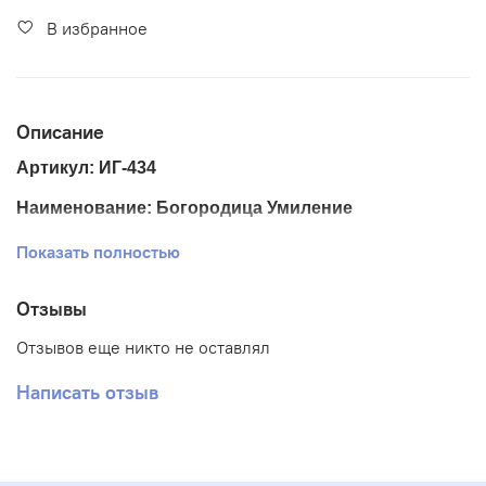
В избранное
Описание
Артикул: ИГ-434
Наименование: Богородица Умиление
Размер ткани 25*33 см.
Показать полностью
Размер схемы 18,5*24,5 см. (+- 0,5 см)
Отзывы
Тематика: Иконы
Отзывов еще никто не оставлял
Ткань: Габардин
Написать отзыв
Вышивка: Полная