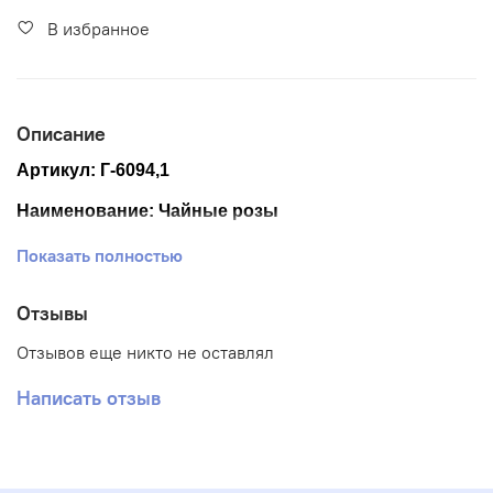
В избранное
Описание
Артикул:
Г-6094,1
Наименование:
Чайные розы
Размер ткани 50*65 см.
Показать полностью
Размер схемы см. 39*56 см (+- 0,5см)
Отзывы
Количество цветов: 20
Отзывов еще никто не оставлял
Тематика: Цветы
Написать отзыв
Ткань: Габардин
Вышивка: Полная