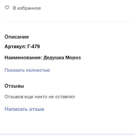
В избранное
Описание
Артикул: Г-479
Наименование: Дедушка Мороз
Размер ткани: 25*33 см.
Показать полностью
Размер схемы: 18*24 см.
Отзывы
Тематика: Новый год
Отзывов еще никто не оставлял
Ткань: Габардин
Написать отзыв
Вышивка: Частичная