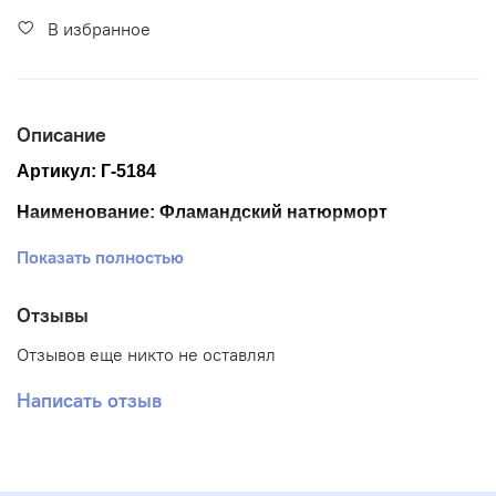
В избранное
Описание
Артикул: Г-5184
Наименование: Фламандский натюрморт
Размер ткани 40*50 см
Показать полностью
Размер схемы 29*40 см (+- 0,5см)
Отзывы
Тематика: Цветы
Отзывов еще никто не оставлял
Ткань: Габардин
Написать отзыв
Вышивка: Частичная