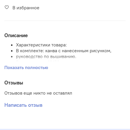
В избранное
Описание
Характеристики товара:
В комплекте: канва с нанесенным рисунком,
руководство по вышиванию.
Размер канвы 40*50 см.
Показать полностью
Размер рисунка
Количество цветов-13
Примечание: нитки в комплект не входят.
Отзывы
Вышивка: полная
Отзывов еще никто не оставлял
Написать отзыв