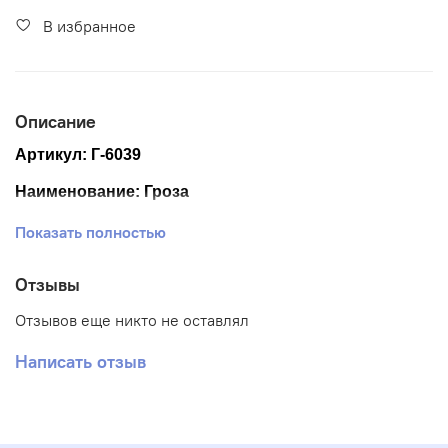
В избранное
Описание
Артикул:
Г-6039
Наименование:
Гроза
Размер ткани 50*65 см.
Показать полностью
Размер схемы см. (+- 0,5см)
Отзывы
Количество цветов: 21
Отзывов еще никто не оставлял
Тематика: Живопись
Написать отзыв
Ткань: Габардин
Вышивка: Полная