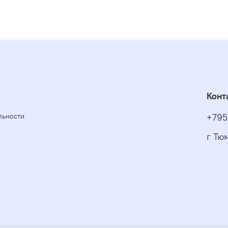
Конт
льности
+795
г Тю