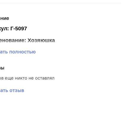
ание
ул: Г-5097
енование: Хозяюшка
ать полностью
р ткани 40*50 см
р схемы 29*37,5 см (+- 0,5см)
вы
тика: Люди
в еще никто не оставлял
: Габардин
ать отзыв
вка: Частичная