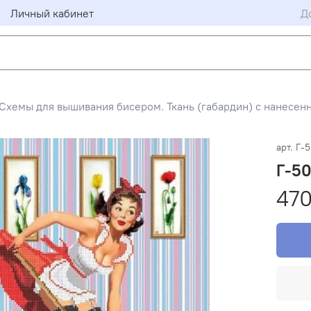
Личный кабинет
Д
Схемы для вышивания бисером. Ткань (габардин) с нанесен
арт.
Г-
Г-5
470