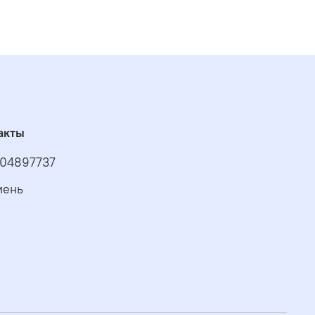
акты
04897737
мень