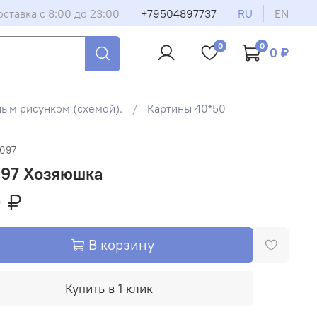
оставка с 8:00 до 23:00
+79504897737
RU
EN
0
0
0 ₽
ным рисунком (схемой).
Картины 40*50
5097
097 Хозяюшка
 ₽
В корзину
Купить в 1 клик