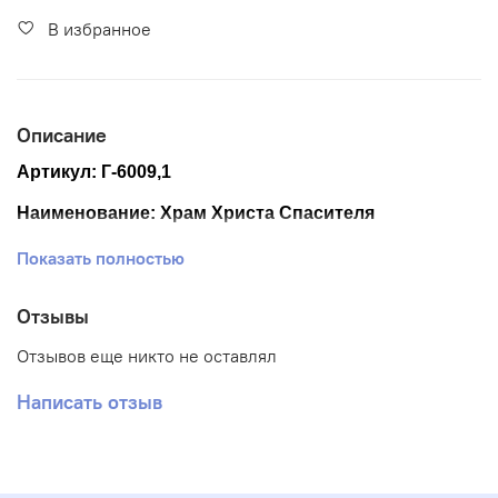
В избранное
Описание
Артикул:
Г-6009,1
Наименование:
Храм Христа Спасителя
Размер ткани 45*60 см.
Показать полностью
Размер схемы 33*44 см. (+- 0,5см)
Отзывы
Количество цветов: 16
Отзывов еще никто не оставлял
Тематика:
Пейзаж
Написать отзыв
Ткань: Габардин
Вышивка: Полная