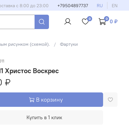
оставка с 8:00 до 23:00
+79504897737
RU
EN
0
0
0 ₽
ным рисунком (схемой).
Фартуки
011
1 Христос Воскрес
0 ₽
В корзину
Купить в 1 клик