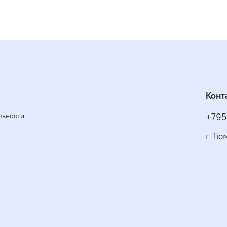
Конт
льности
+795
г Тю