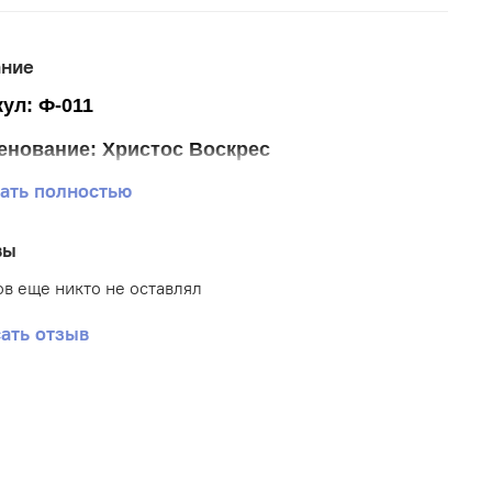
ание
ул: Ф-011
енование: Христос Воскрес
ать полностью
ер
фартука 14,5*14,5 см.
ика: Пасха
вы
: Габардин
в еще никто не оставлял
вка: Частичная
ать отзыв