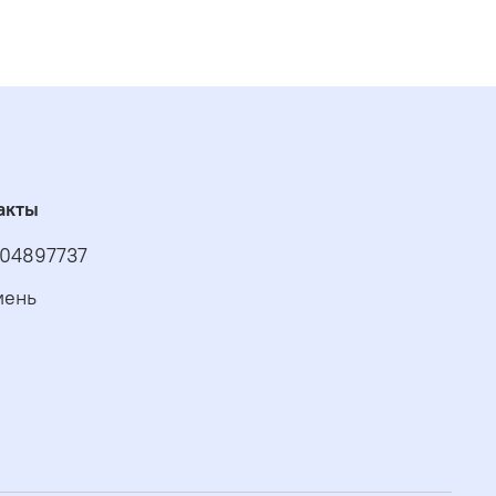
акты
04897737
мень