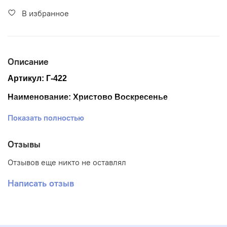
В избранное
Описание
Артикул: Г-422
Наименование: Христово Воскресенье
Размер ткани: 25*33 см
Показать полностью
Размер схемы: 17*24 см.
Отзывы
Тематика: Пасха
Отзывов еще никто не оставлял
Ткань: Габардин
Написать отзыв
Вышивка: Частичная