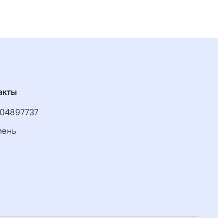
акты
04897737
мень