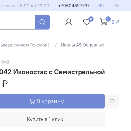
оставка с 8:00 до 23:00
+79504897737
RU
EN
0
0
0 ₽
ным рисунком (схемой).
Иконы А5 Основные
-1042
042 Иконостас с Семистрельной
 ₽
В корзину
Купить в 1 клик