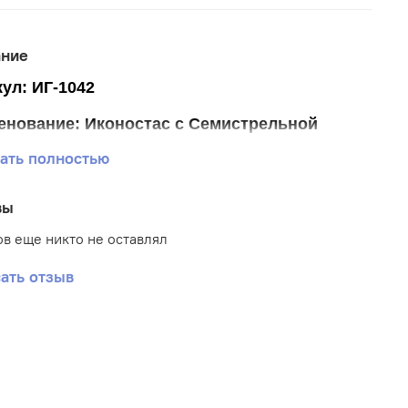
ание
ул: ИГ-1042
енование: Иконостас с Семистрельной
ать полностью
р ткани 20*24 см
р схемы 9*17 (+- 0,5) см
вы
тика: Иконы
в еще никто не оставлял
: Габардин
ать отзыв
вка: Полная