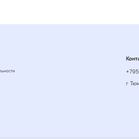
Конт
льности
+795
г Тю