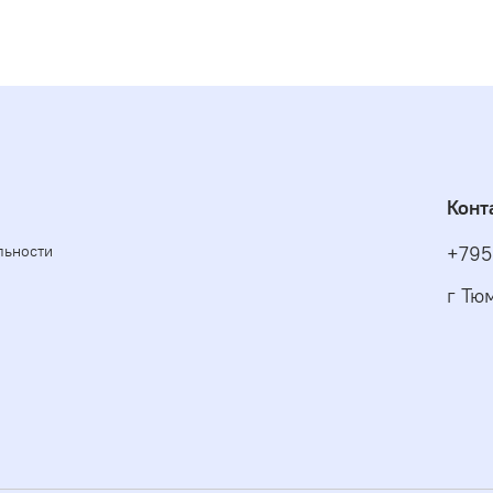
Конт
льности
+795
г Тю