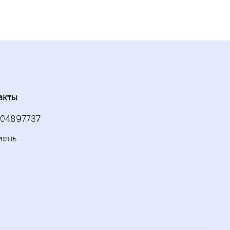
акты
04897737
мень