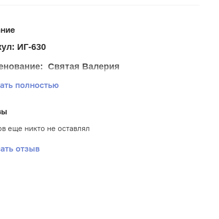
ание
ул: ИГ-630
енование: Святая Валерия
ать полностью
р ткани 15*20 см.
р схемы 9*12,5 см.
вы
тика: Иконы
в еще никто не оставлял
: Габардин
ать отзыв
вка: Полная