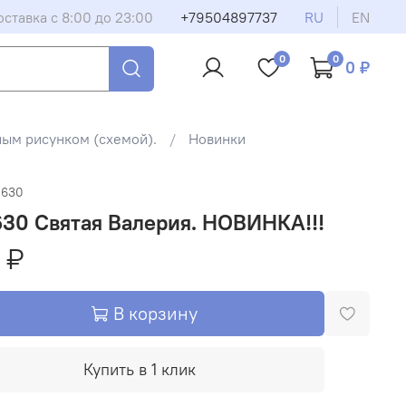
оставка с 8:00 до 23:00
+79504897737
RU
EN
0
0
0 ₽
ным рисунком (схемой).
Новинки
-630
30 Святая Валерия. НОВИНКА!!!
 ₽
В корзину
Купить в 1 клик