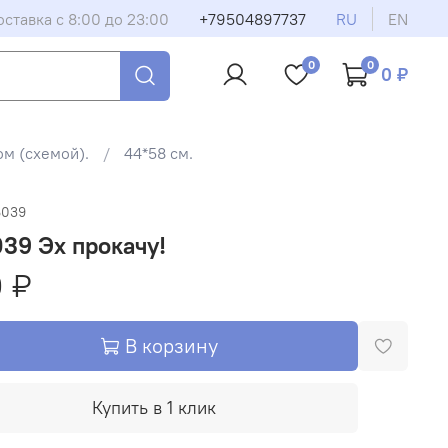
оставка с 8:00 до 23:00
+79504897737
RU
EN
0
0
0 ₽
м (схемой).
44*58 см.
6039
39 Эх прокачу!
 ₽
В корзину
Купить в 1 клик