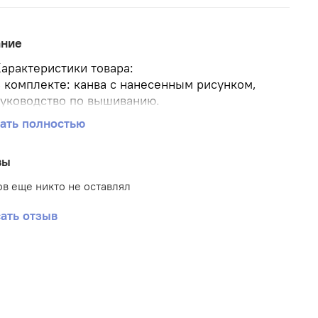
ание
арактеристики товара:
 комплекте: канва с нанесенным рисунком,
уководство по вышиванию.
азмер канвы 45*60 см.
ать полностью
азмер рисунка
оличество цветов-20
вы
римечание: нитки в комплект не входят.
ышивка: полная
в еще никто не оставлял
ать отзыв