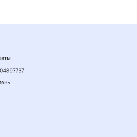
акты
04897737
мень