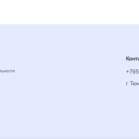
Конт
льности
+795
г Тю