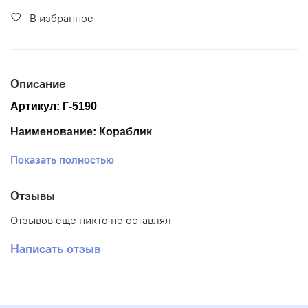
В избранное
Описание
Артикул: Г-5190
Наименование: Кораблик
Размер ткани 40*50 см
Показать полностью
Размер схемы 29*40 см (+- 0,5см)
Отзывы
Тематика: Люди
Отзывов еще никто не оставлял
Ткань: Габардин
Написать отзыв
Вышивка: Частичная