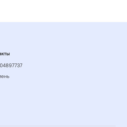
акты
04897737
мень