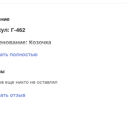
ание
ул: Г-462
енование: Козочка
ать полностью
р ткани 25*33 см.
р схемы 19,5*24,5 см.
вы
тика: Животные
в еще никто не оставлял
: Габардин
ать отзыв
вка: Частичная