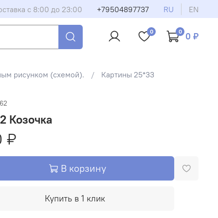
оставка с 8:00 до 23:00
+79504897737
RU
EN
0
0
0 ₽
ным рисунком (схемой).
Картины 25*33
462
2 Козочка
0 ₽
В корзину
Купить в 1 клик