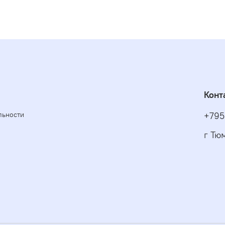
Конт
льности
+795
г Тю