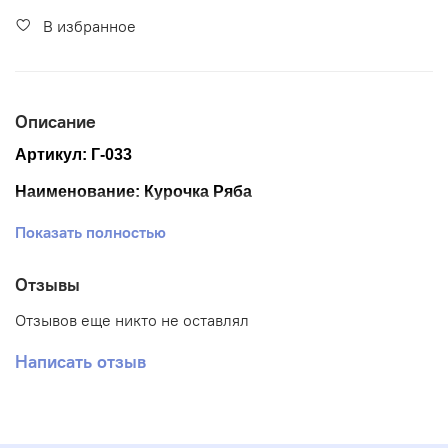
В избранное
Описание
Артикул: Г-033
Наименование: Курочка Ряба
Размер ткани: 20*25 см
Показать полностью
Размер схемы: 11,5*16 см.
Отзывы
Тематика: Пасха
Отзывов еще никто не оставлял
Ткань: Габардин
Написать отзыв
Вышивка: Частичная