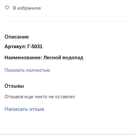
В избранное
Описание
Артикул: Г-5031
Наименование: Лесной водопад
Размер ткани 40*50 см
Показать полностью
Размер схемы 35,5*28 см (+-0,5см)
Отзывы
Тематика: Пейзаж
Отзывов еще никто не оставлял
Ткань: Габардин
Написать отзыв
Вышивка: Частичная