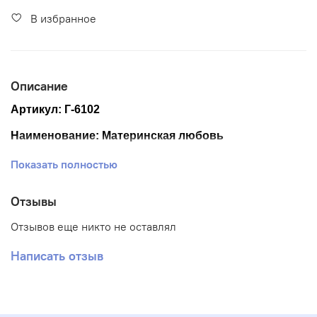
В избранное
Описание
Артикул:
Г-6102
Наименование:
Материнская любовь
Размер ткани 50*50 см.
Показать полностью
Размер схемы см. 39*39 (+- 0,5см)
Отзывы
Количество цветов: 31
Отзывов еще никто не оставлял
Тематика: Пейзаж, люди
Написать отзыв
Ткань: Габардин
Вышивка: Полная