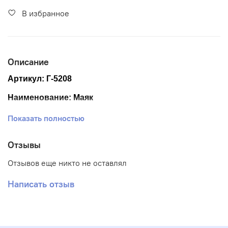
В избранное
Описание
Артикул: Г-5208
Наименование: Маяк
Размер ткани 40*50 см
Показать полностью
Размер схемы 28,5*38 см (+- 0,5см)
Отзывы
Тематика: Пейзаж
Отзывов еще никто не оставлял
Ткань: Габардин
Написать отзыв
Вышивка: Частичная