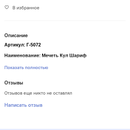
В избранное
Описание
Артикул: Г-5072
Наименование: Мечеть Кул Шариф
Размер ткани 40*50 см
Показать полностью
Размер схемы 26*36,5 см (+- 0,5см)
Отзывы
Тематика: Религия
Отзывов еще никто не оставлял
Ткань: Габардин
Написать отзыв
Вышивка: Частичная