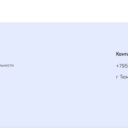
Конт
льности
+795
г Тю