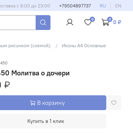
оставка с 8:00 до 23:00
+79504897737
RU
EN
0
0
0 ₽
ным рисунком (схемой).
Иконы А4 Основные
-450
50 Молитва о дочери
0 ₽
В корзину
Купить в 1 клик