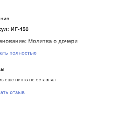
ание
ул: ИГ-450
енование: Молитва о дочери
ать полностью
р ткани 25*33 см.
р схемы 18*24 см. (+- 0,5 см)
вы
тика: Иконы
в еще никто не оставлял
: Габардин
ать отзыв
вка: Частичная