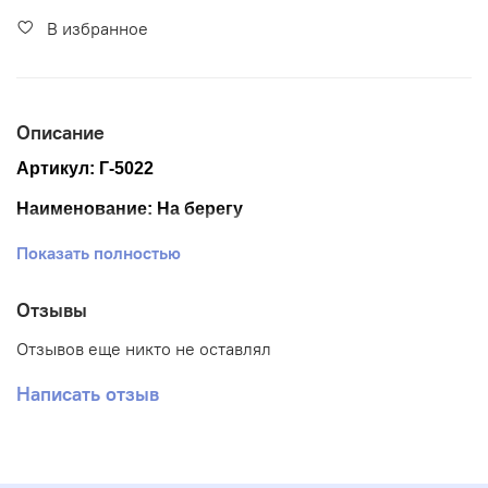
В избранное
Описание
Артикул: Г-5022
Наименование: На берегу
Размер ткани 40*50 см
Показать полностью
Размер схемы 29*41 см (+- 0,5см)
Отзывы
Тематика: Люди
Отзывов еще никто не оставлял
Ткань: Габардин
Написать отзыв
Вышивка: Частичная