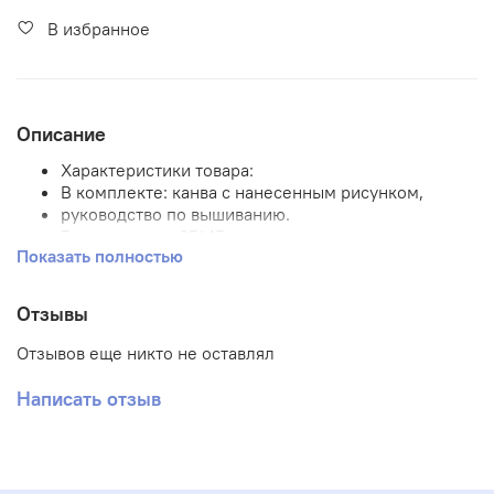
В избранное
Описание
Характеристики товара:
В комплекте: канва с нанесенным рисунком,
руководство по вышиванию.
Размер канвы 35*45 см.
Показать полностью
Размер рисунка
Количество цветов 21.
Примечание: нитки в комплект не входят.
Отзывы
Вышивка полная
Отзывов еще никто не оставлял
Написать отзыв