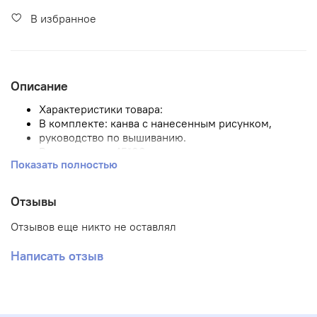
В избранное
Описание
Характеристики товара:
В комплекте: канва с нанесенным рисунком,
руководство по вышиванию.
Размер канвы 45*60 см.
Показать полностью
Размер рисунка
Количество цветов-21
Примечание: нитки в комплект не входят.
Отзывы
Вышивка: полная
Отзывов еще никто не оставлял
Написать отзыв