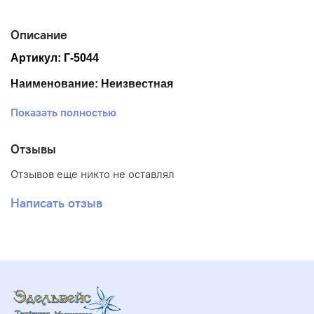
Описание
Артикул: Г-5044
Наименование: Неизвестная
Размер ткани 40*50 см
Показать полностью
Размер схемы 28*35* см (+- 0,5см)
Отзывы
Тематика: Люди
Отзывов еще никто не оставлял
Ткань: Габардин
Написать отзыв
Вышивка: Полная