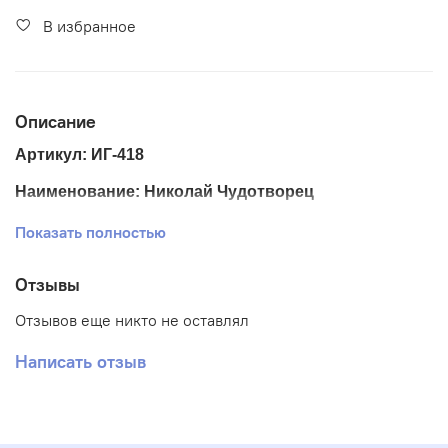
В избранное
Описание
Артикул: ИГ-418
Наименование: Николай Чудотворец
Размер ткани 25*33 см.
Показать полностью
Размер схемы 18*24 см. (+- 0,5 см)
Отзывы
Тематика: Иконы
Отзывов еще никто не оставлял
Ткань: Габардин
Написать отзыв
Вышивка: Частичная