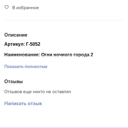
В избранное
Описание
Артикул: Г-5052
Наименование: Огни ночного города 2
Размер ткани 40*50 см
Показать полностью
Размер схемы 35,5*28,5 см (+- 0,5см)
Отзывы
Тематика: Люди
Отзывов еще никто не оставлял
Ткань: Габардин
Написать отзыв
Вышивка: Частичная