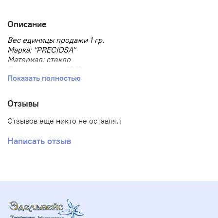
Описание
Вес единицы продажи 1 гр.
Марка: "PRECIOSA"
Материал: стекло
Размер бисера: 10/0
Показать полностью
Размер, мм: 2.3
Тип товара: Бисер
Тип упаковки: в пакете
Отзывы
Форма бисера: круглый
Отзывов еще никто не оставлял
Написать отзыв