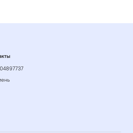
акты
04897737
мень