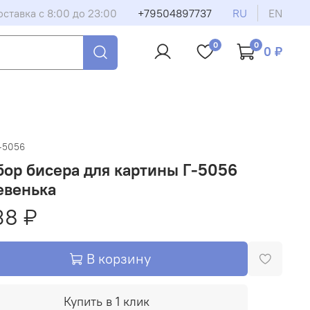
оставка с 8:00 до 23:00
+79504897737
RU
EN
0
0
0 ₽
-5056
ор бисера для картины Г-5056
евенька
38 ₽
В корзину
Купить в 1 клик