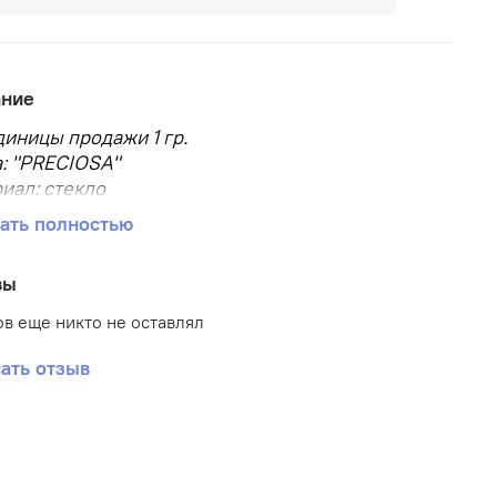
ание
диницы продажи 1 гр.
: "PRECIOSA"
иал: стекло
р бисера: 10/0
ать полностью
, мм: 2.3
овара: Бисер
вы
аковки: в пакете
 бисера: круглый
в еще никто не оставлял
ать отзыв