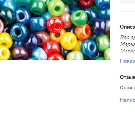
Опис
Вес е
Марка
Матер
Разме
Показ
Размер
Тип т
Отзы
Тип уп
Форма
Отзыво
Напис