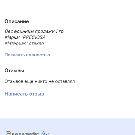
Описание
Вес единицы продажи 1 гр.
Марка: "PRECIOSA"
Материал: стекло
Размер бисера: 10/0
Показать полностью
Размер, мм: 2.3
Тип товара: Бисер
Тип упаковки: в пакете
Отзывы
Форма бисера: круглый
Отзывов еще никто не оставлял
Написать отзыв