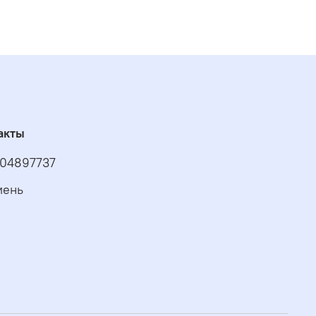
акты
04897737
мень