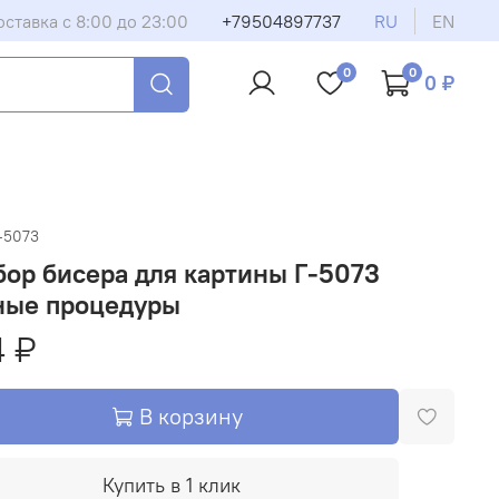
оставка с 8:00 до 23:00
+79504897737
RU
EN
0
0
0 ₽
-5073
ор бисера для картины Г-5073
ные процедуры
 ₽
В корзину
Купить в 1 клик