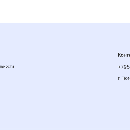
Конт
льности
+795
г Тю