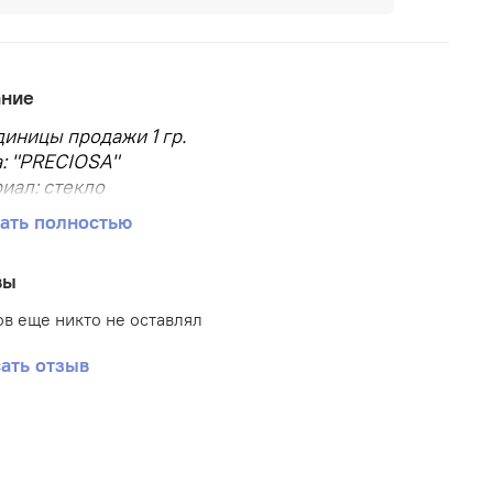
ание
диницы продажи 1 гр.
: "PRECIOSA"
иал: стекло
р бисера: 10/0
ать полностью
, мм: 2.3
овара: Бисер
вы
аковки: в пакете
 бисера: круглый
в еще никто не оставлял
ать отзыв