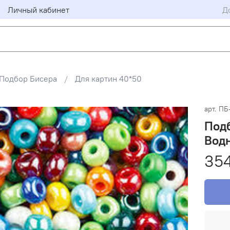
Личный кабинет
Д
Подбор Бисера
Для картин 40*50
арт.
ПБ
Подб
Вод
354