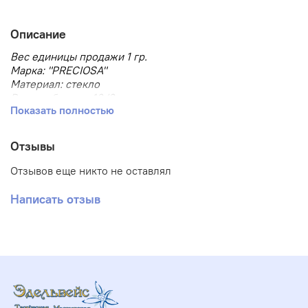
Описание
Вес единицы продажи 1 гр.
Марка: "PRECIOSA"
Материал: стекло
Размер бисера: 10/0
Показать полностью
Размер, мм: 2.3
Тип товара: Бисер
Тип упаковки: в пакете
Отзывы
Форма бисера: круглый
Отзывов еще никто не оставлял
Написать отзыв