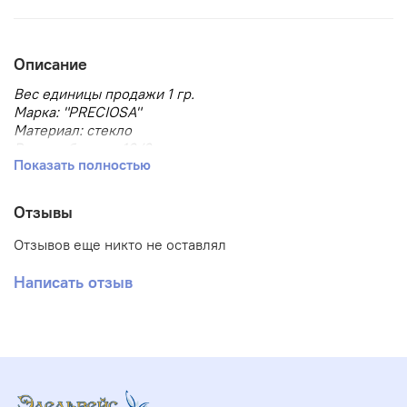
Описание
Вес единицы продажи 1 гр.
Марка: "PRECIOSA"
Материал: стекло
Размер бисера: 10/0
Показать полностью
Размер, мм: 2.3
Тип товара: Бисер
Тип упаковки: в пакете
Отзывы
Форма бисера: круглый
Отзывов еще никто не оставлял
Написать отзыв