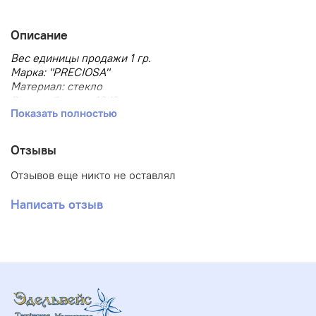
Описание
Вес единицы продажи 1 гр.
Марка: "PRECIOSA"
Материал: стекло
Размер бисера: 10/0
Показать полностью
Размер, мм: 2.3
Тип товара: Бисер
Тип упаковки: в пакете
Отзывы
Форма бисера: круглый
Отзывов еще никто не оставлял
Написать отзыв