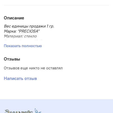
Описание
Вес единицы продажи 1 гр.
Марка: "PRECIOSA"
Материал: стекло
Размер бисера: 10/0
Показать полностью
Размер, мм: 2.3
Тип товара: Бисер
Тип упаковки: в пакете
Отзывы
Форма бисера: круглый
Отзывов еще никто не оставлял
Написать отзыв