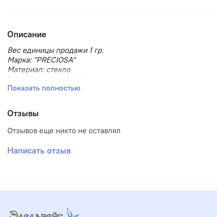
Описание
Вес единицы продажи 1 гр.
Марка: "PRECIOSA"
Материал: стекло
Размер бисера: 10/0
Показать полностью
Размер, мм: 2.3
Тип товара: Бисер
Тип упаковки: в пакете
Отзывы
Форма бисера: круглый
Отзывов еще никто не оставлял
Написать отзыв