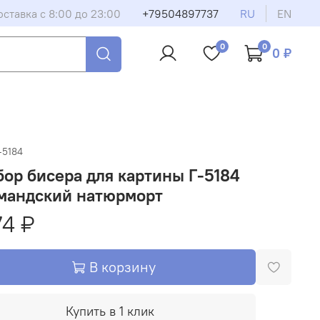
оставка с 8:00 до 23:00
+79504897737
RU
EN
0
0
0 ₽
-5184
ор бисера для картины Г-5184
мандский натюрморт
74 ₽
В корзину
Купить в 1 клик