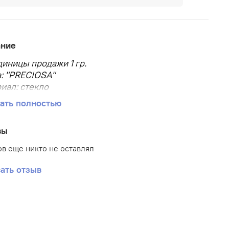
ание
диницы продажи 1 гр.
: "PRECIOSA"
иал: стекло
р бисера: 10/0
ать полностью
, мм: 2.3
овара: Бисер
вы
аковки: в пакете
 бисера: круглый
в еще никто не оставлял
ать отзыв