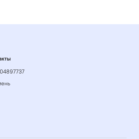
акты
04897737
мень