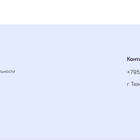
Конт
льности
+795
г Тю