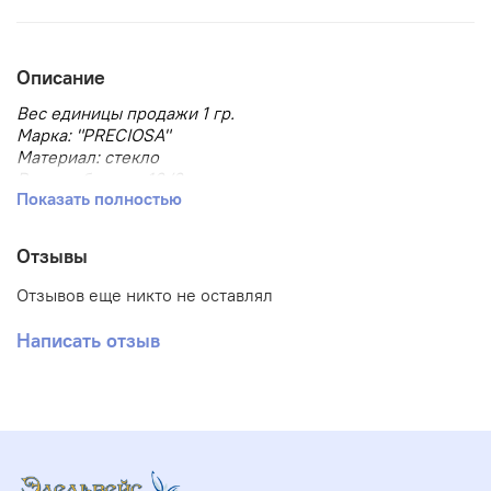
Описание
Вес единицы продажи 1 гр.
Марка: "PRECIOSA"
Материал: стекло
Размер бисера: 10/0
Показать полностью
Размер, мм: 2.3
Тип товара: Бисер
Тип упаковки: в пакете
Отзывы
Форма бисера: круглый
Отзывов еще никто не оставлял
Написать отзыв