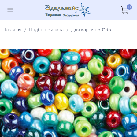
0
Главная
Подбор Бисера
Для картин 50*65