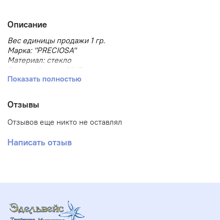
Описание
Вес единицы продажи 1 гр.
Марка: "PRECIOSA"
Материал: стекло
Размер бисера: 10/0
Показать полностью
Размер, мм: 2.3
Тип товара: Бисер
Тип упаковки: в пакете
Отзывы
Форма бисера: круглый
Отзывов еще никто не оставлял
Написать отзыв