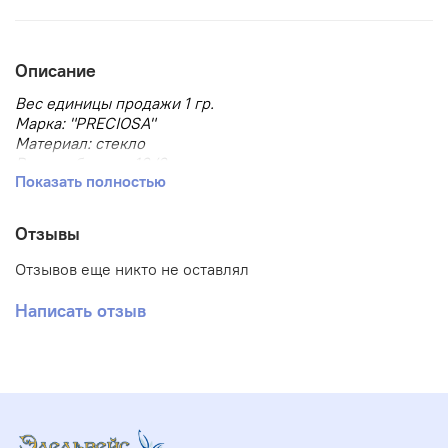
Описание
Вес единицы продажи 1 гр.
Марка: "PRECIOSA"
Материал: стекло
Размер бисера: 10/0
Показать полностью
Размер, мм: 2.3
Тип товара: Бисер
Тип упаковки: в пакете
Отзывы
Форма бисера: круглый
Отзывов еще никто не оставлял
Написать отзыв