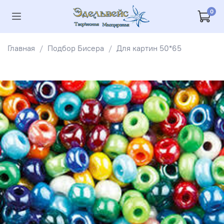
0
Главная
Подбор Бисера
Для картин 50*65