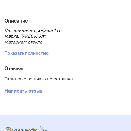
Описание
Вес единицы продажи 1 гр.
Марка: "PRECIOSA"
Материал: стекло
Размер бисера: 10/0
Показать полностью
Размер, мм: 2.3
Тип товара: Бисер
Тип упаковки: в пакете
Отзывы
Форма бисера: круглый
Отзывов еще никто не оставлял
Написать отзыв