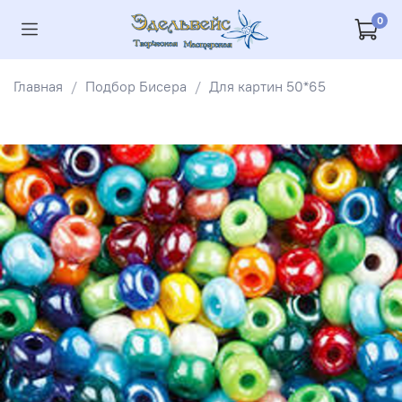
0
Главная
Подбор Бисера
Для картин 50*65