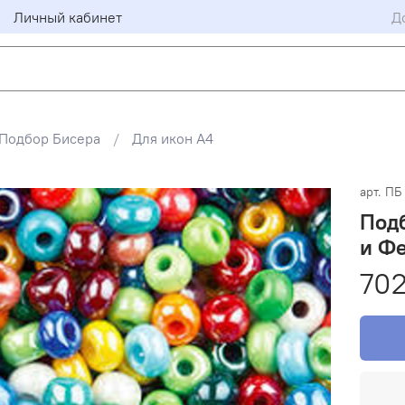
Личный кабинет
Д
Подбор Бисера
Для икон А4
арт.
ПБ 
Подб
и Ф
702