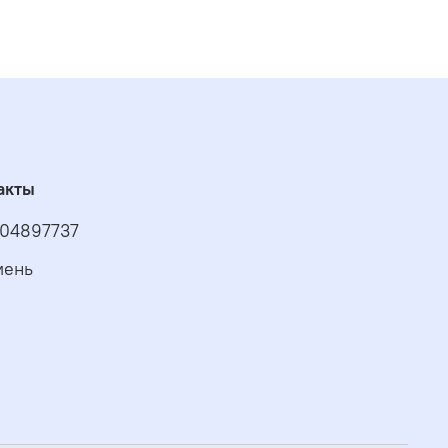
акты
04897737
мень