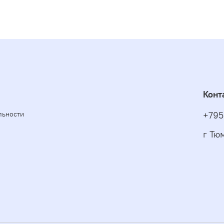
Конт
льности
+795
г Тю