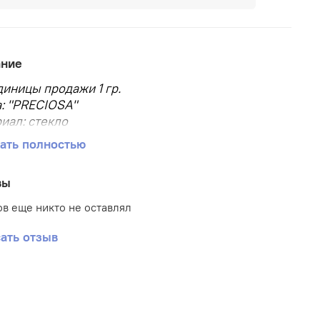
ание
диницы продажи 1 гр.
: "PRECIOSA"
иал: стекло
р бисера: 10/0
ать полностью
, мм: 2.3
овара: Бисер
вы
аковки: в пакете
 бисера: круглый
в еще никто не оставлял
ать отзыв