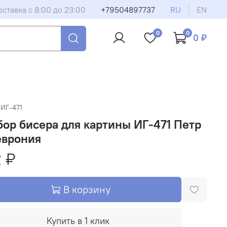
оставка с 8:00 до 23:00
+79504897737
RU
EN
0
0
0 ₽
ИГ-471
ор бисера для картины ИГ-471 Петр
еврония
 ₽
В корзину
Купить в 1 клик