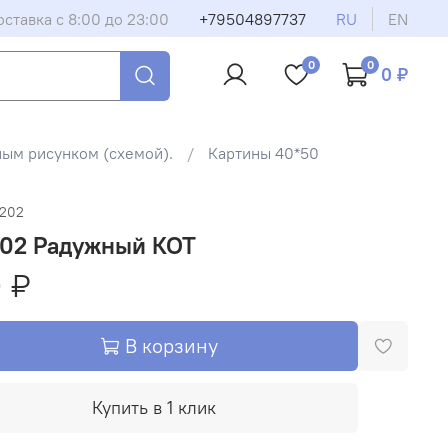
оставка с 8:00 до 23:00
+79504897737
RU
EN
0
0
0 ₽
ным рисунком (схемой).
Картины 40*50
5202
202 Радужный КОТ
 ₽
В корзину
Купить в 1 клик