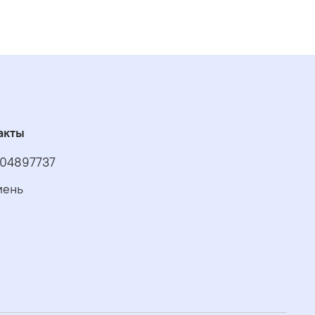
акты
04897737
мень