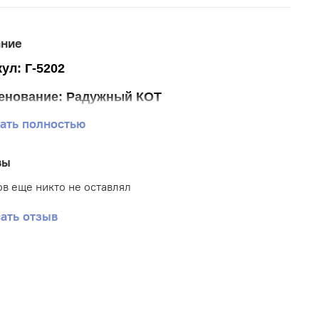
ание
ул: Г-5202
енование: Радужный КОТ
ать полностью
р ткани 40*50 см
р схемы 28,5*38 см (+- 0,5см)
вы
тика: Животные
в еще никто не оставлял
: Габардин
ать отзыв
вка: Полная