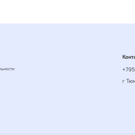
Конт
льности
+795
г Тю